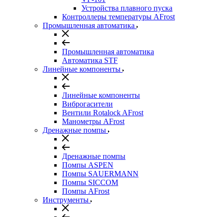
Устройства плавного пуска
Контроллеры температуры AFrost
Промышленная автоматика
Промышленная автоматика
Автоматика STF
Линейные компоненты
Линейные компоненты
Виброгасители
Вентили Rotalock AFrost
Манометры AFrost
Дренажные помпы
Дренажные помпы
Помпы ASPEN
Помпы SAUERMANN
Помпы SICCOM
Помпы AFrost
Инструменты