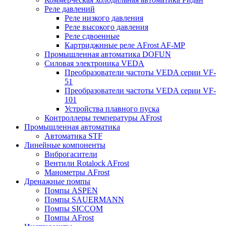
Реле давлений
Реле низкого давления
Реле высокого давления
Реле сдвоенные
Картриджнные реле AFrost AF-MP
Промышленная автоматика DOFUN
Силовая электроника VEDA
Преобразователи частоты VEDA серии VF-
51
Преобразователи частоты VEDA серии VF-
101
Устройства плавного пуска
Контроллеры температуры AFrost
Промышленная автоматика
Автоматика STF
Линейные компоненты
Виброгасители
Вентили Rotalock AFrost
Манометры AFrost
Дренажные помпы
Помпы ASPEN
Помпы SAUERMANN
Помпы SICCOM
Помпы AFrost