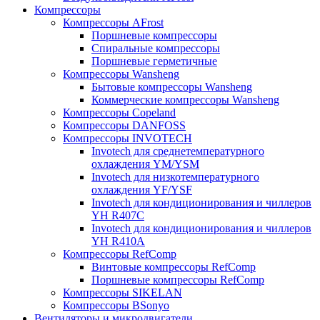
Компрессоры
Компрессоры AFrost
Поршневые компрессоры
Спиральные компрессоры
Поршневые герметичные
Компрессоры Wansheng
Бытовые компрессоры Wansheng
Коммерческие компрессоры Wansheng
Компрессоры Copeland
Компрессоры DANFOSS
Компрессоры INVOTECH
Invotech для среднетемпературного
охлаждения YM/YSM
Invotech для низкотемпературного
охлаждения YF/YSF
Invotech для кондиционирования и чиллеров
YH R407C
Invotech для кондиционирования и чиллеров
YH R410A
Компрессоры RefComp
Винтовые компрессоры RefComp
Поршневые компрессоры RefComp
Компрессоры SIKELAN
Компрессоры BSonyo
Вентиляторы и микродвигатели