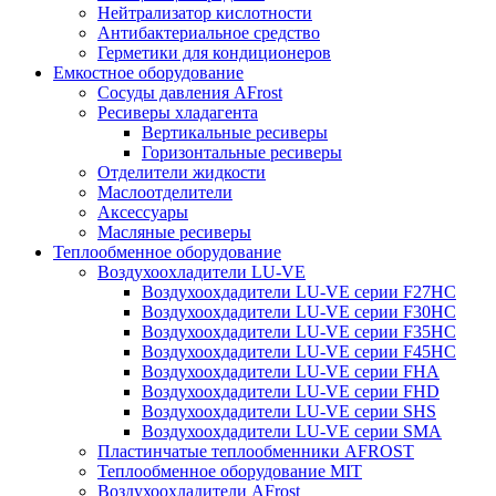
Нейтрализатор кислотности
Антибактериальное средство
Герметики для кондиционеров
Емкостное оборудование
Сосуды давления AFrost
Ресиверы хладагента
Вертикальные ресиверы
Горизонтальные ресиверы
Отделители жидкости
Маслоотделители
Аксессуары
Масляные ресиверы
Теплообменное оборудование
Воздухоохладители LU-VE
Воздухоохдадители LU-VE серии F27HC
Воздухоохдадители LU-VE серии F30HC
Воздухоохдадители LU-VE серии F35HC
Воздухоохдадители LU-VE серии F45HC
Воздухоохдадители LU-VE серии FHA
Воздухоохдадители LU-VE серии FHD
Воздухоохдадители LU-VE серии SHS
Воздухоохдадители LU-VE серии SMA
Пластинчатые теплообменники AFROST
Теплообменное оборудование MIT
Воздухоохладители AFrost