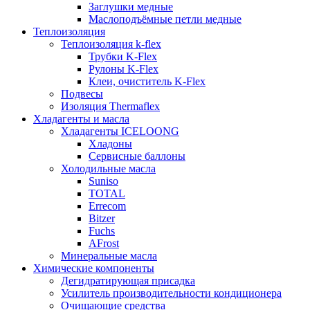
Заглушки медные
Маслоподъёмные петли медные
Теплоизоляция
Теплоизоляция k-flex
Трубки K-Flex
Рулоны K-Flex
Клеи, очиститель K-Flex
Подвесы
Изоляция Thermaflex
Хладагенты и масла
Хладагенты ICELOONG
Хладоны
Сервисные баллоны
Холодильные масла
Suniso
TOTAL
Errecom
Bitzer
Fuchs
AFrost
Минеральные масла
Химические компоненты
Дегидратирующая присадка
Усилитель производительности кондиционера
Очищающие средства