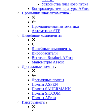
Устройства плавного пуска
Контроллеры температуры AFrost
Промышленная автоматика
Промышленная автоматика
Автоматика STF
Линейные компоненты
Линейные компоненты
Виброгасители
Вентили Rotalock AFrost
Манометры AFrost
Дренажные помпы
Дренажные помпы
Помпы ASPEN
Помпы SAUERMANN
Помпы SICCOM
Помпы AFrost
Инструменты