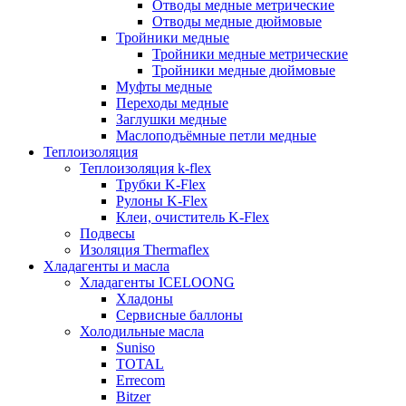
Отводы медные метрические
Отводы медные дюймовые
Тройники медные
Тройники медные метрические
Тройники медные дюймовые
Муфты медные
Переходы медные
Заглушки медные
Маслоподъёмные петли медные
Теплоизоляция
Теплоизоляция k-flex
Трубки K-Flex
Рулоны K-Flex
Клеи, очиститель K-Flex
Подвесы
Изоляция Thermaflex
Хладагенты и масла
Хладагенты ICELOONG
Хладоны
Сервисные баллоны
Холодильные масла
Suniso
TOTAL
Errecom
Bitzer