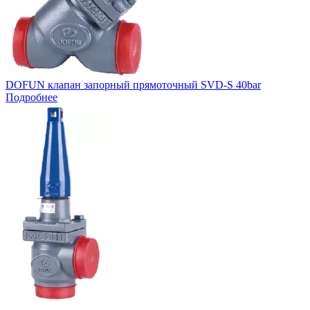
DOFUN клапан запорный прямоточный SVD-S 40bar
Подробнее