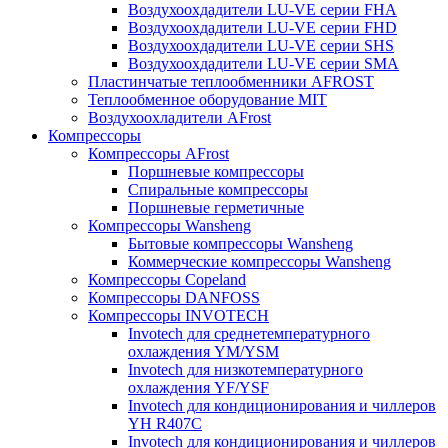
Воздухоохдадители LU-VE серии FHA
Воздухоохдадители LU-VE серии FHD
Воздухоохдадители LU-VE серии SHS
Воздухоохдадители LU-VE серии SMA
Пластинчатые теплообменники AFROST
Теплообменное оборудование MIT
Воздухоохладители AFrost
Компрессоры
Компрессоры AFrost
Поршневые компрессоры
Спиральные компрессоры
Поршневые герметичные
Компрессоры Wansheng
Бытовые компрессоры Wansheng
Коммерческие компрессоры Wansheng
Компрессоры Copeland
Компрессоры DANFOSS
Компрессоры INVOTECH
Invotech для среднетемпературного
охлаждения YM/YSM
Invotech для низкотемпературного
охлаждения YF/YSF
Invotech для кондиционирования и чиллеров
YH R407C
Invotech для кондиционирования и чиллеров