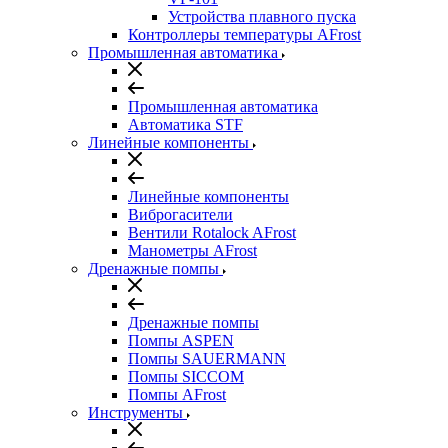
Устройства плавного пуска
Контроллеры температуры AFrost
Промышленная автоматика
Промышленная автоматика
Автоматика STF
Линейные компоненты
Линейные компоненты
Виброгасители
Вентили Rotalock AFrost
Манометры AFrost
Дренажные помпы
Дренажные помпы
Помпы ASPEN
Помпы SAUERMANN
Помпы SICCOM
Помпы AFrost
Инструменты