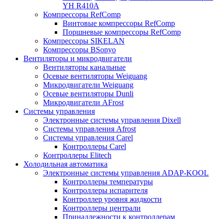
YH R410A
Компрессоры RefComp
Винтовые компрессоры RefComp
Поршневые компрессоры RefComp
Компрессоры SIKELAN
Компрессоры BSonyo
Вентиляторы и микродвигатели
Вентиляторы канальные
Осевые вентиляторы Weiguang
Микродвигатели Weiguang
Осевые вентиляторы Dunli
Микродвигатели AFrost
Системы управления
Электронные системы управления Dixell
Системы управления Afrost
Системы управления Carel
Контроллеры Carel
Контроллеры Elitech
Холодильная автоматика
Электронные системы управления ADAP-KOOL
Контроллеры температуры
Контроллеры испарителя
Контроллер уровня жидкости
Контроллеры централи
Принадлежности к контроллерам