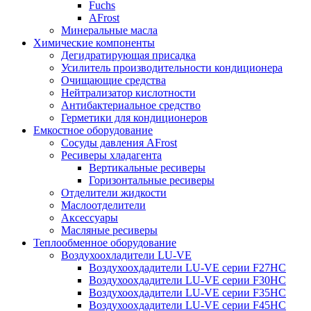
Fuchs
AFrost
Минеральные масла
Химические компоненты
Дегидратирующая присадка
Усилитель производительности кондиционера
Очищающие средства
Нейтрализатор кислотности
Антибактериальное средство
Герметики для кондиционеров
Емкостное оборудование
Сосуды давления AFrost
Ресиверы хладагента
Вертикальные ресиверы
Горизонтальные ресиверы
Отделители жидкости
Маслоотделители
Аксессуары
Масляные ресиверы
Теплообменное оборудование
Воздухоохладители LU-VE
Воздухоохдадители LU-VE серии F27HC
Воздухоохдадители LU-VE серии F30HC
Воздухоохдадители LU-VE серии F35HC
Воздухоохдадители LU-VE серии F45HC