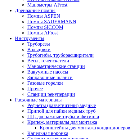
Манометры AFrost
Дренажные помпы
Помпы ASPEN
Помпы SAUERMANN
Помпы SICCOM
Помпы AFrost
Инструменты
Труборезы
Вальцовки
Трубогибы, труборасширители
Весы, течеискатели
Манометрические станции
Вакуумные насосы
Заправочные шланги
Газовые горелки
Прочее
Станции рекуперации
Расходные материалы
Рефнеты (разветвители) медные
Припой для пайки медных труб
ПП, дренажные трубы и фитинги
Крепеж, материалы для монтажа
Кронштейны для монтажа кондиционеров
Капельная воронка
Сифоны для кондиционеров