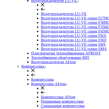
Воздухоохладители LU-VE
Воздухоохладители LU-VE
Воздухоохдадители LU-VE серии F27H
Воздухоохдадители LU-VE серии F30H
Воздухоохдадители LU-VE серии F35H
Воздухоохдадители LU-VE серии F45H
Воздухоохдадители LU-VE серии FHA
Воздухоохдадители LU-VE серии FHD
Воздухоохдадители LU-VE серии SHS
Воздухоохдадители LU-VE серии SMA
Пластинчатые теплообменники AFROST
Теплообменное оборудование MIT
Воздухоохладители AFrost
Компрессоры
Компрессоры
Компрессоры AFrost
Компрессоры AFrost
Поршневые компрессоры
Спиральные компрессоры