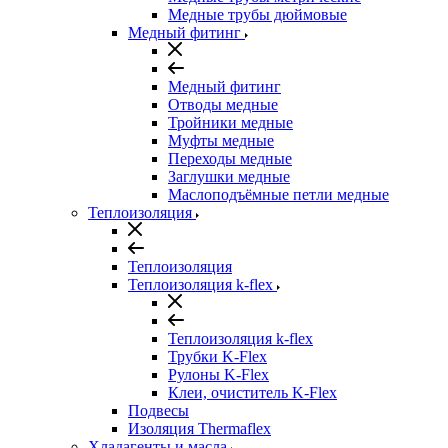
Медные трубы дюймовые
Медный фитинг
Медный фитинг
Отводы медные
Тройники медные
Муфты медные
Переходы медные
Заглушки медные
Маслоподъёмные петли медные
Теплоизоляция
Теплоизоляция
Теплоизоляция k-flex
Теплоизоляция k-flex
Трубки K-Flex
Рулоны K-Flex
Клеи, очиститель K-Flex
Подвесы
Изоляция Thermaflex
Хладагенты и масла