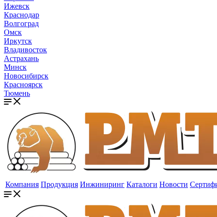
Ижевск
Краснодар
Волгоград
Омск
Иркутск
Владивосток
Астрахань
Минск
Новосибирск
Красноярск
Тюмень
Компания
Продукция
Инжиниринг
Каталоги
Новости
Сертиф