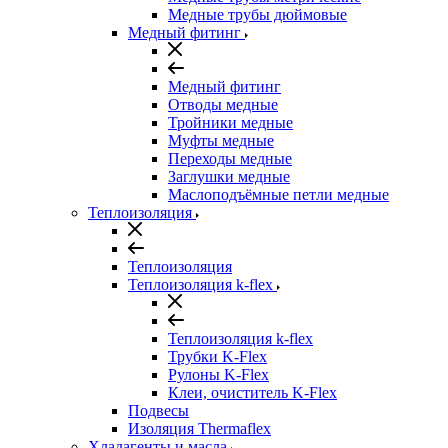
Медные трубы дюймовые
Медный фитинг
Медный фитинг
Отводы медные
Тройники медные
Муфты медные
Переходы медные
Заглушки медные
Маслоподъёмные петли медные
Теплоизоляция
Теплоизоляция
Теплоизоляция k-flex
Теплоизоляция k-flex
Трубки K-Flex
Рулоны K-Flex
Клеи, очиститель K-Flex
Подвесы
Изоляция Thermaflex
Хладагенты и масла