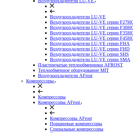
Воздухоохладители LU-VE
Воздухоохладители LU-VE
Воздухоохдадители LU-VE серии F27H
Воздухоохдадители LU-VE серии F30H
Воздухоохдадители LU-VE серии F35H
Воздухоохдадители LU-VE серии F45H
Воздухоохдадители LU-VE серии FHA
Воздухоохдадители LU-VE серии FHD
Воздухоохдадители LU-VE серии SHS
Воздухоохдадители LU-VE серии SMA
Пластинчатые теплообменники AFROST
Теплообменное оборудование MIT
Воздухоохладители AFrost
Компрессоры
Компрессоры
Компрессоры AFrost
Компрессоры AFrost
Поршневые компрессоры
Спиральные компрессоры