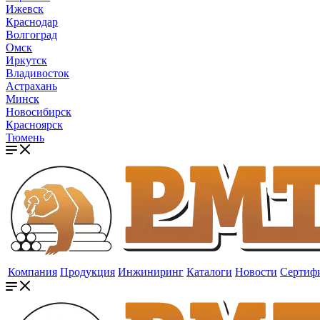
Ижевск
Краснодар
Волгоград
Омск
Иркутск
Владивосток
Астрахань
Минск
Новосибирск
Красноярск
Тюмень
Компания
Продукция
Инжиниринг
Каталоги
Новости
Сертиф