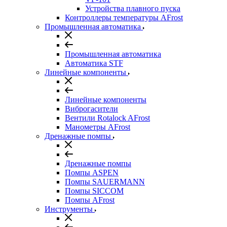
Устройства плавного пуска
Контроллеры температуры AFrost
Промышленная автоматика
Промышленная автоматика
Автоматика STF
Линейные компоненты
Линейные компоненты
Виброгасители
Вентили Rotalock AFrost
Манометры AFrost
Дренажные помпы
Дренажные помпы
Помпы ASPEN
Помпы SAUERMANN
Помпы SICCOM
Помпы AFrost
Инструменты