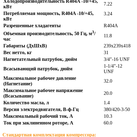
Холодопроизводительность R404A -10/+45,
7.22
кВт
Потребляемая мощность, R404A -10/+45,
3.24
кВт
Разрешенные хладагенты
R404A
3
Объемная производительность, 50 Гц, м
/
11.8
час
Габариты (ДхШхВ)
239х239х418
Вес нетто, кг
31
Нагнетательный патрубок, дюйм
3/4″-16 UNF
1-1/4″-12
Всасывающий патрубок, дюйм
UNF
Максимальное рабочее давление
32.0
(Нагнетание)
Максимальное рабочее напряжение
20.0
(Всасывание)
Количество масла, л
1.4
Версия электродвигателя, В-ф-Гц
380/420-3-50
Максимальный рабочий ток, А
10.3
Ток при заклиненном роторе, А
60.0
Стандартная комплектация компрессора: