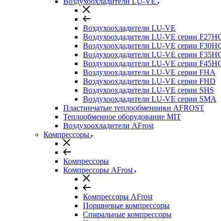
Воздухоохладители LU-VE
Воздухоохладители LU-VE
Воздухоохдадители LU-VE серии F27H
Воздухоохдадители LU-VE серии F30H
Воздухоохдадители LU-VE серии F35H
Воздухоохдадители LU-VE серии F45H
Воздухоохдадители LU-VE серии FHA
Воздухоохдадители LU-VE серии FHD
Воздухоохдадители LU-VE серии SHS
Воздухоохдадители LU-VE серии SMA
Пластинчатые теплообменники AFROST
Теплообменное оборудование MIT
Воздухоохладители AFrost
Компрессоры
Компрессоры
Компрессоры AFrost
Компрессоры AFrost
Поршневые компрессоры
Спиральные компрессоры