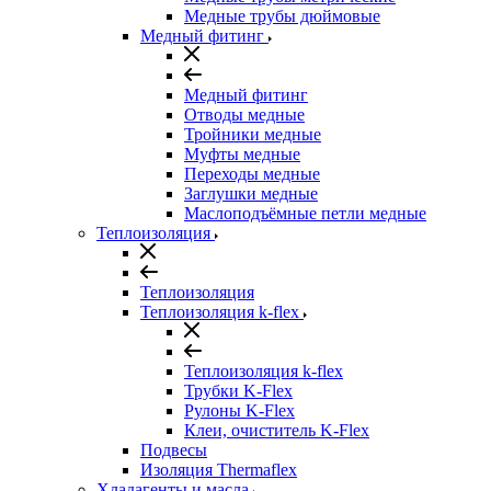
Медные трубы дюймовые
Медный фитинг
Медный фитинг
Отводы медные
Тройники медные
Муфты медные
Переходы медные
Заглушки медные
Маслоподъёмные петли медные
Теплоизоляция
Теплоизоляция
Теплоизоляция k-flex
Теплоизоляция k-flex
Трубки K-Flex
Рулоны K-Flex
Клеи, очиститель K-Flex
Подвесы
Изоляция Thermaflex
Хладагенты и масла