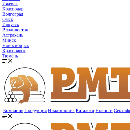
Ижевск
Краснодар
Волгоград
Омск
Иркутск
Владивосток
Астрахань
Минск
Новосибирск
Красноярск
Тюмень
Компания
Продукция
Инжиниринг
Каталоги
Новости
Сертиф