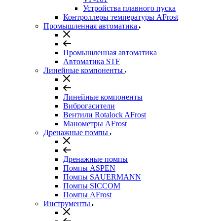
Устройства плавного пуска
Контроллеры температуры AFrost
Промышленная автоматика
Промышленная автоматика
Автоматика STF
Линейные компоненты
Линейные компоненты
Виброгасители
Вентили Rotalock AFrost
Манометры AFrost
Дренажные помпы
Дренажные помпы
Помпы ASPEN
Помпы SAUERMANN
Помпы SICCOM
Помпы AFrost
Инструменты