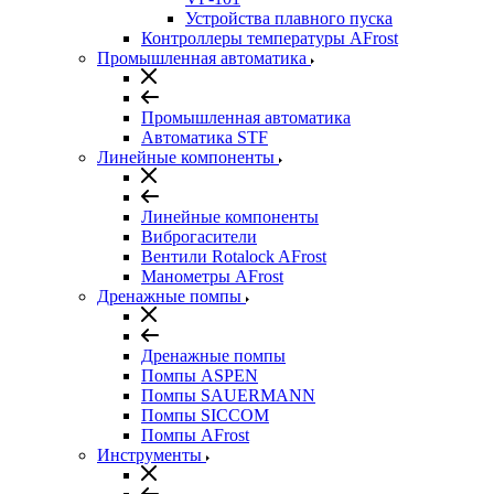
Устройства плавного пуска
Контроллеры температуры AFrost
Промышленная автоматика
Промышленная автоматика
Автоматика STF
Линейные компоненты
Линейные компоненты
Виброгасители
Вентили Rotalock AFrost
Манометры AFrost
Дренажные помпы
Дренажные помпы
Помпы ASPEN
Помпы SAUERMANN
Помпы SICCOM
Помпы AFrost
Инструменты