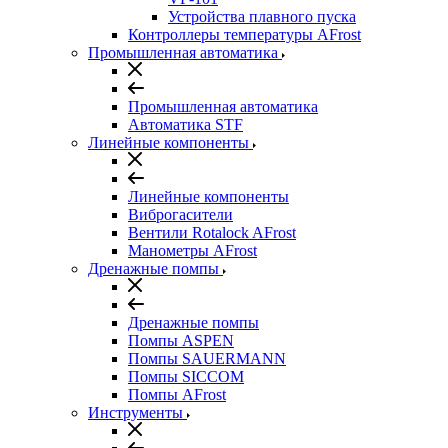
Устройства плавного пуска
Контроллеры температуры AFrost
Промышленная автоматика
Промышленная автоматика
Автоматика STF
Линейные компоненты
Линейные компоненты
Виброгасители
Вентили Rotalock AFrost
Манометры AFrost
Дренажные помпы
Дренажные помпы
Помпы ASPEN
Помпы SAUERMANN
Помпы SICCOM
Помпы AFrost
Инструменты