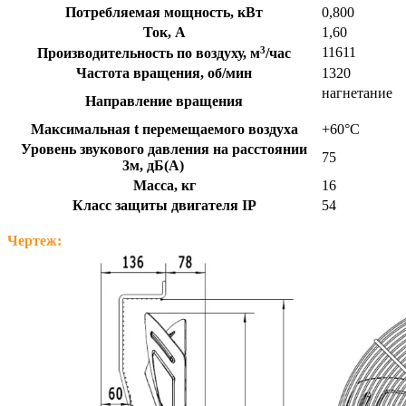
Потребляемая мощность, кВт
0,800
Ток, A
1,60
3
11611
Производительность по воздуху, м
/час
Частота вращения, об/мин
1320
нагнетание
Направление вращения
Максимальная t перемещаемого воздуха
+60°C
Уровень звукового давления на расстоянии
75
3м, дБ(А)
Масса, кг
16
Класс защиты двигателя IP
54
Чертеж: